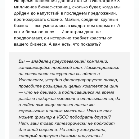
На время написания данной статьи в Инстаграме 8
миллионов бизнес-страниц, сколько будет, когда мы
дойдем до напутствий в последнем предложении,
прогнозировать сложно. Малый, средний, крупный
бизнес — все уместились в квадратном формате. А
вот и большое «но» — Инстаграм даже не
предполагает, он истерично требует красоты от
вашего бизнеса. А вам есть, что показать?
Вы — владелец преуспевающей компании,
занимающейся продажей шин. Насмотревшись
на косвенного конкурента вы идете в
Инстаграм, усердно фотографируете товар,
проводите розыгрыши целых комплектов шин
— что не дешево, а подписавшиеся на время
раздачи подарков мгновенно отписываются, да
и лайки вам чаще ставят такие же
горемычные шинные магазины. Что не так,
может фильтр в VSCO подобрать другой?
Нет, ваш товар категорически не подходит
для этой соцсети. Но ведь у конкурента,
который торгует дисками получилось!