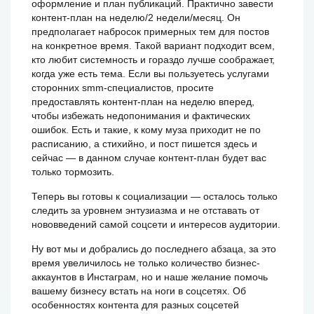
оформление и план публикаций. Практично завести
контент-план на неделю/2 недели/месяц. Он
предполагает набросок примерных тем для постов
на конкретное время. Такой вариант подходит всем,
кто любит системность и гораздо лучше соображает,
когда уже есть тема. Если вы пользуетесь услугами
сторонних smm-специалистов, просите
предоставлять контент-план на неделю вперед,
чтобы избежать недопонимания и фактических
ошибок. Есть и такие, к кому муза приходит не по
расписанию, а стихийно, и пост пишется здесь и
сейчас — в данном случае контент-план будет вас
только тормозить.
Теперь вы готовы к социализации — осталось только
следить за уровнем энтузиазма и не отставать от
нововведений самой соцсети и интересов аудитории.
Ну вот мы и добрались до последнего абзаца, за это
время увеличилось не только количество бизнес-
аккаунтов в Инстаграм, но и наше желание помочь
вашему бизнесу встать на ноги в соцсетях. Об
особенностях контента для разных соцсетей