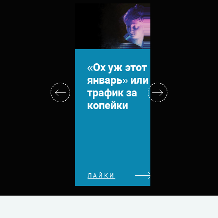
«Ох уж этот
Личн
январь» или
опыт:
трафик за
Insta
копейки
ЛАЙКИ
ЛАЙКИ